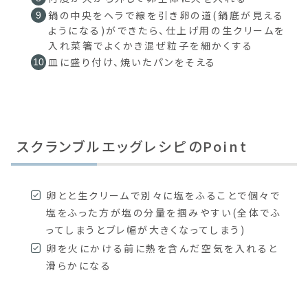
鍋の中央をヘラで線を引き卵の道(鍋底が見える
ようになる)ができたら、仕上げ用の生クリームを
入れ菜箸でよくかき混ぜ粒子を細かくする
皿に盛り付け、焼いたパンをそえる
スクランブルエッグレシピのPoint
卵とと生クリームで別々に塩をふることで個々で
塩をふった方が塩の分量を掴みやすい(全体でふ
ってしまうとブレ幅が大きくなってしまう)
卵を火にかける前に熱を含んだ空気を入れると
滑らかになる