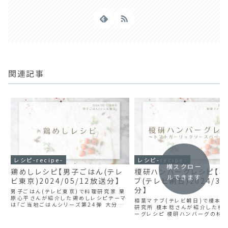
関連記事
レシピ-recipe-
レシピ-recipe-
横スクロー
鶏めしレシピ【男子ごはん(テレ
榎研ハンバーグレシピ【
ルできます
ビ東京)2024/05/12放送分】
ブ(テレビ朝日)2024/3/
分】
男子ごはん(テレビ東京)で料理研究家 栗
原心平さんが紹介した鶏めしレシピテーマ
相葉マナブ(テレビ朝日)で榎本
は「ご当地ごはんシリーズ第24弾 大分県」
研究所 榎本稔さんが紹介した榎
鶏めしの材料 2～3人分 ごぼう 100g 鶏
ーグレシピ 榎研ハンバーグの材料
もも肉 200g 酒 大さじ3 しょう油 大さじ
豚バラ薄切り肉 100g 牛挽き肉 2
3 砂糖 大さじ1 サラ...
2g(小さじ1/2弱) 麩 10g 牛乳 