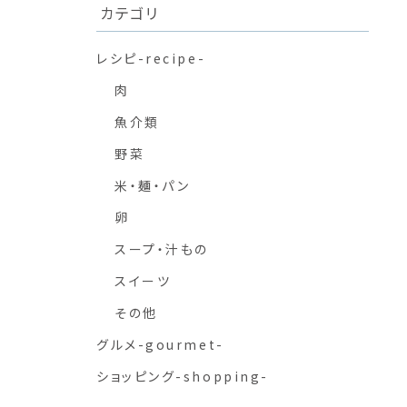
カテゴリ
レシピ-recipe-
肉
魚介類
野菜
米・麺・パン
卵
スープ・汁もの
スイーツ
その他
グルメ-gourmet-
ショッピング-shopping-