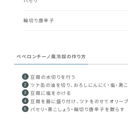
パセリ
輪切り唐辛子
ペペロンチーノ風冷奴の作り方
豆腐の水切りを行う
ツナ缶の油を切り、おろしにんにく・塩・黒こ
豆腐に塩をかける
豆腐を器に盛り付け、ツナをのせてオリーブ
パセリ・黒こしょう・輪切り唐辛子を散らす