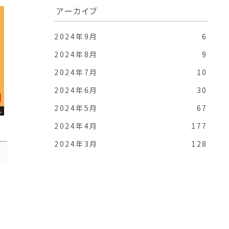
アーカイブ
2024年9月
6
2024年8月
9
2024年7月
10
2024年6月
30
2024年5月
67
2024年4月
177
2024年3月
128