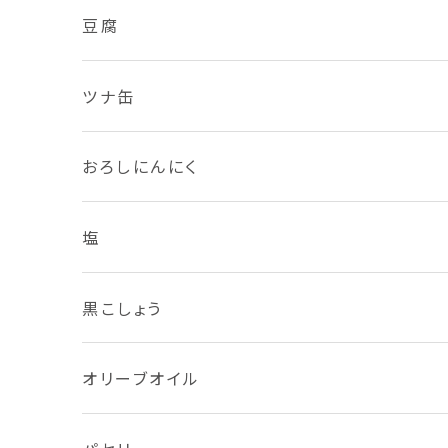
豆腐
ツナ缶
おろしにんにく
塩
黒こしょう
オリーブオイル