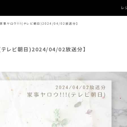
レシ
ヤロウ!!!(テレビ朝日)2024/04/02放送分】
レビ朝日)2024/04/02放送分】