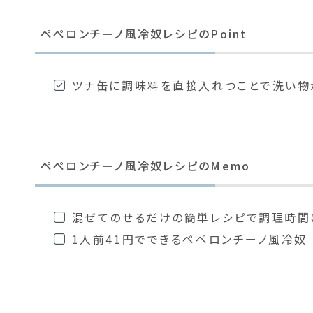
ペペロンチーノ風冷奴レシピのPoint
ツナ缶に調味料を直接入れつことで洗い物
ペペロンチーノ風冷奴レシピのMemo
混ぜてのせるだけの簡単レシピで調理時間
1人前41円でできるペペロンチーノ風冷奴