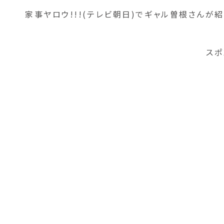
家事ヤロウ!!!(テレビ朝日)でギャル曽根さんが
スポ