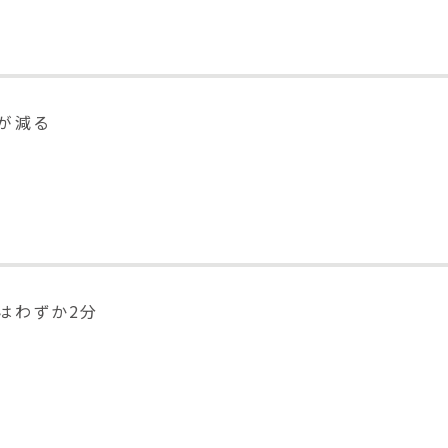
が減る
はわずか2分