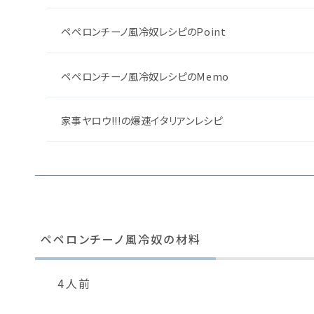
ペペロンチーノ風冷奴レシピのPoint
ペペロンチーノ風冷奴レシピのMemo
家事ヤロウ!!!の爆速イタリアンレシピ
ペペロンチーノ風冷奴の材料
4人前