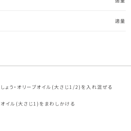
適量
適量
しょう・オリーブオイル(大さじ1/2)を入れ混ぜる
オイル(大さじ1)をまわしかける