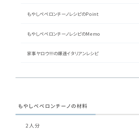
もやしペペロンチーノレシピのPoint
もやしペペロンチーノレシピのMemo
家事ヤロウ!!!の爆速イタリアンレシピ
もやしペペロンチーノの材料
2人分