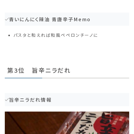
青いにんにく辣油 青唐辛子Memo
パスタと和えれば和風ペペロンチーノに
第3位 旨辛ニラだれ
旨辛ニラだれ情報