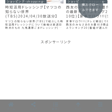
ショッピング-shopping-
ショッピング-shopping-
横スクロー
時短活用ドレッシング【マツコの
西友のみなさまのお墨付
ルできます
知らない世界
の最新売上ランキング20
(TBS)2024/04/30放送分】
10位)【家事ヤロウ!!!(
日)2024/04/09放送分】
マツコの知らない世界(TBS)で紹介した時
家事ヤロウ!!!(テレビ朝日)でが
短活用ドレッシングについて価格は放送日
西友のみなさまのお墨付き商品
時点のもの 九鬼濃厚ごまドレッシング(九
上ランキング20(番組が選んだ2
鬼産業) 九鬼濃厚ごまドレッシング情報
の売上個数順位)6～10位まで
HPより 九鬼濃厚ごまドレッシング 583
ちら↓(数値は放送日時点のもの)
円 九鬼濃厚ごまドレッシング時短アレ
位 ベーコン入ほうれん草ミック
ン...
ン入...
スポンサーリンク
ホーム
シェア
目次へ
トップ
サイドバー