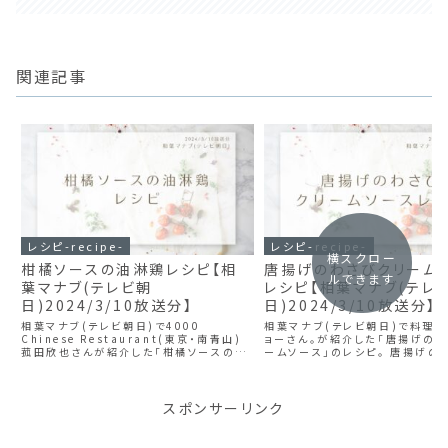
関連記事
レシピ-recipe-
レシピ-recipe-
横スクロー
柑橘ソースの油淋鶏レシピ【相
唐揚げのわさびクリーム
ルできます
葉マナブ(テレビ朝
レシピ【相葉マナブ(テレ
日)2024/3/10放送分】
日)2024/3/10放送分】
相葉マナブ(テレビ朝日)で4000
相葉マナブ(テレビ朝日)で料理研
Chinese Restaurant(東京・南青山)
ョーさん。が紹介した「唐揚げの
菰田欣也さんが紹介した「柑橘ソースの油
ームソース」のレシピ。 唐揚げの
淋鶏」のレシピ。 柑橘ソースの油淋鶏の材
リームソースの材料 1～2人分 唐
料 2人分 唐揚げ 6個 みかんの缶詰 1/2
個 わさび 10g 塩 小さじ1/3 
缶 (果肉120g、果汁8...
さじ1/2 水 小さじ1/2 ...
スポンサーリンク