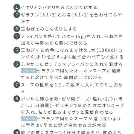
イタリアンパセリをみじん切りにする
ゼラチン(大1/2)とお湯(大1/2)を合わせてふや
かす
玉ねぎをみじん切りにする
フライパンを熱してバター(5g)を入れ、玉ねぎを
加えて中弱火から弱火で炒める
玉ねぎをあめ色になるまで炒め、水(100cc)・コ
ンソメ(小1)を加え、よく混ぜ合わせてひと煮する
ふやかしたゼラチンをフライパンに入れて混ぜる
ゼラチンで固めたオニオンスープが加熱
Point
すると溶けて食べた瞬間に口に広がる
スープの粗熱をとり、冷蔵庫に入れて冷やし固め
る
ボウルに豚ひき肉・ピザ用チーズ・塩(小1/3)・黒
こしょう(適量)・ゼラチンで固めたオニオンスープ
を入れ、粘りが出るまでサッと混ぜ合わせる
ゼラチンで固めたスープが溶けないよう
Point
に手際よく早めに混ぜ合わせるのが大事
餃子の皮にスプーン1杯分の餡をのせ、皮のふち