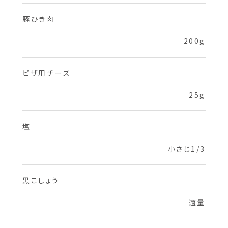
豚ひき肉
200g
ピザ用チーズ
25g
塩
小さじ1/3
黒こしょう
適量