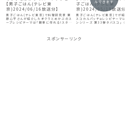
ルできます
【男子ごはん(テレビ東
子ごはん(テレビ東
京)2024/06/16放送分】
京)2024/05/19放送分】
男子ごはん(テレビ東京)で料理研究家 栗
男子ごはん(テレビ東京)でが紹介
原心平さんが紹介したオクラとめかぶのス
スコカルパッチョレシピテーマは
ープレシピテーマは「簡単に作れる!スタミ
ンシリーズ 第33弾タバスコ」 タ
ナ定食」 オクラとめかぶのスープの材料 2
ルパッチョの材料 2～3人分 タバ
人分 オクラ 4本 めかぶ(味なし) 1パック
大さじ2 鯛(刺身用) 150g オ
(35g) 玉ねぎ 10g 塩 適...
ル 大さじ3 パルミジャー...
スポンサーリンク