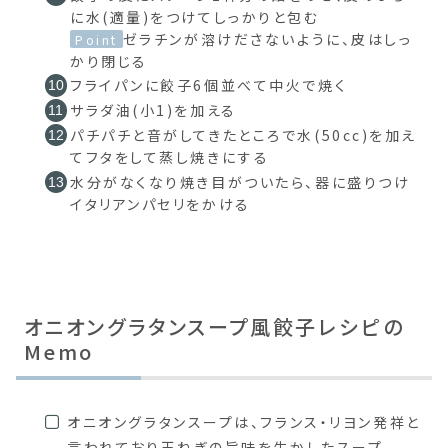
に水(適量)をつけてしっかりと包む
ゼラチンが溶けださないように、皮はしっ
Point
かり閉じる
フライパンに餃子6個並べて中火で焼く
サラダ油(小1)を加える
パチパチと音がしてきたところで水(50cc)を加え
てフタをして蒸し焼きにする
水分がなくなり焼き目がついたら、器に盛りつけ
イタリアンパセリをかける
オニオングラタンスープ風餃子レシピの
Memo
オニオングラタンスープは、フランス・リヨン発祥と
言われており玉ねぎの旨味を生かしたスープ