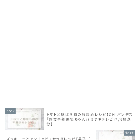
トマトと豚ばら肉の卵炒めレシピ【OH!バンデス
「お食事処馬場ちゃん」(ミヤギテレビ)7/6放送
分】
ズッキーニとアンチョビノサラダレシピ【男子ご