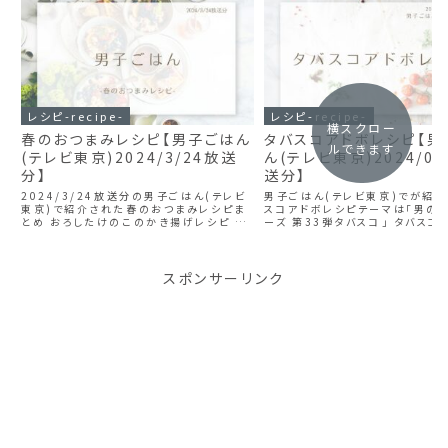
レシピ-recipe-
レシピ-recipe-
横スクロー
春のおつまみレシピ【男子ごはん
タバスコアドボレシピ【男
ルできます
(テレビ東京)2024/3/24放送
ん(テレビ東京)2024/05
分】
送分】
2024/3/24放送分の男子ごはん(テレビ
男子ごはん(テレビ東京)でが紹介
東京)で紹介された春のおつまみレシピま
スコアドボレシピテーマは「男の
とめ おろしたけのこのかき揚げレシピ ス
ーズ 第33弾タバスコ」 タバスコ
ナップエンドウのサッと煮レシピ タラの芽
材料 2～3人分 タバスコ(赤) 大
の肉巻きレシピ
もも肉 400g しょう油 50cc 水 
酒 100cc 塩...
スポンサーリンク