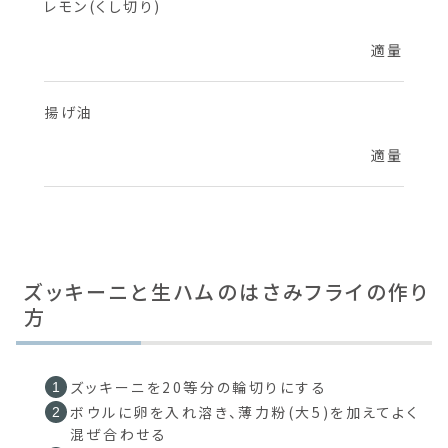
レモン(くし切り)
適量
揚げ油
適量
ズッキーニと生ハムのはさみフライの作り
方
ズッキーニを20等分の輪切りにする
ボウルに卵を入れ溶き、薄力粉(大5)を加えてよく
混ぜ合わせる