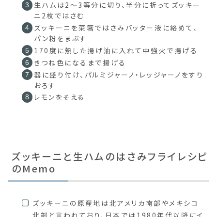
生ハムは2～3等分に切り、半分に折ってズッキー
ニ2枚ではさむ
ズッキーニを菜箸ではさみバッター液に絡めて、
パン粉をまぶす
170度に熱した揚げ油に入れて中強火で揚げる
きつね色になるまで揚げる
器に盛り付け、パルミジャーノ・レッジャーノをすり
おろす
レモンをそえる
ズッキーニと生ハムのはさみフライレシピ
のMemo
ズッキーニの原産地は北アメリカ南部やメキシコ
北部と言われており、日本では1980年代以降にイ