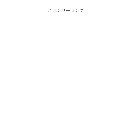
－ランジェリーヤマザキ) 紹介された商品
き 3,800円(冬季限定) 400
オレンジチーズバブ...
のあるうなぎの名店で豊臣...
スポンサーリンク