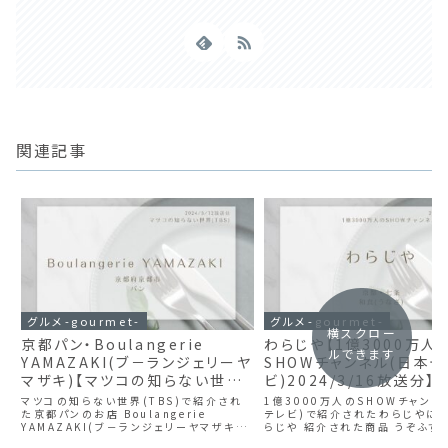
関連記事
グルメ-gourmet-
グルメ-gourmet-
横スクロー
京都パン・Boulangerie
わらじや【1億3000万人
ルできます
YAMAZAKI(ブ－ランジェリーヤ
SHOWチャンネル(日本テ
マザキ)【マツコの知らない世界
ビ)2024/3/16放送分】
(TBS)2024/3/12放送分】
マツコの知らない世界(TBS)で紹介され
1億3000万人のSHOWチャンネ
た京都パンのお店 Boulangerie
テレビ)で紹介されたわらじやにつ
YAMAZAKI(ブ－ランジェリーヤマザキ)
らじや 紹介された商品 うぞふすい
について Boulangerie YAMAZAKI(ブ
3,900円(平日昼限定メニュー)