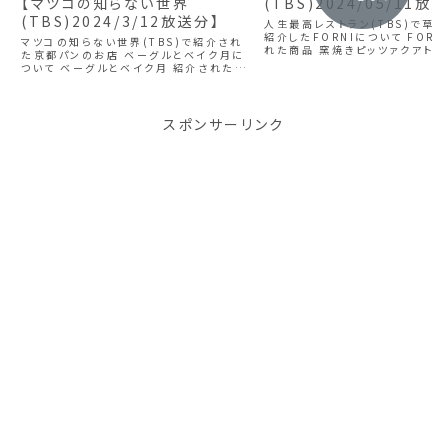
【マツコの知らない世界
(TBS)2024/05/11放
(TBS)2024/3/12放送分】
人生最高レストラン(TBS)で草
紹介したFORNIについて FORN
マツコの知らない世界(TBS)で紹介され
れた商品 窯焼きピッツァクアトロ
た京都パンのお店 ベーグルとベイク月に
風味が増すよう2種類の小麦を配
ついて ベーグルとベイク月 紹介された商
は、モッツァレラ、グリュイエール
品 かぼちゃグラタン 420円 2023年7月
ャーノ・レッジャーノ、ゴルゴン...
に自宅のガレージにオープン 弾力のある
モッチリ生地に具材があふれる総菜ベー
グ...
スポンサーリンク