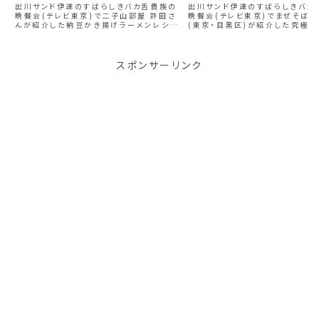
京)2024/04/17放送分】
京)2024/04/17放送分】
出川サンド伊達のすばらしきバカ舌貴族の
出川サンド伊達のすばらしきバカ
晩餐会(テレビ東京)で二子山部屋 許田さ
晩餐会(テレビ東京)でまぜそばち
んが紹介した納豆かき揚げラーメンレシピ
(東京・目黒区)が紹介した究極の
納豆かき揚げラーメンの材料 鶏ガラスー
ーハンレシピ 究極の背脂チャー
プ にんにく オイスターソース 納豆 しらす
料 卵 ご飯 チャーシュー 辛あげ
ねぎ 大葉 卵 小麦粉 中華麺 納豆か...
す) 特製背脂 にんにく 温泉卵 
ク...
スポンサーリンク