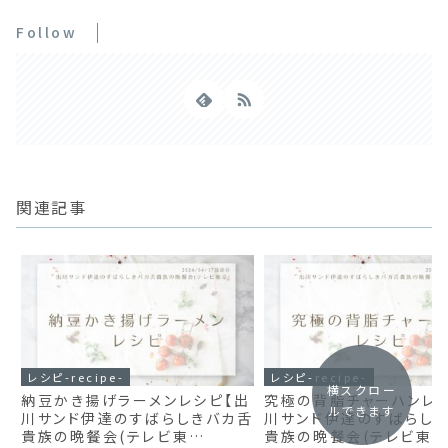
Follow
関連記事
レシピ-recipe-
レシピ-recipe-
横スクロー
納豆かき揚げラーメンレシピ【出
究極の背脂チャーハンレシ
ルできます
川サンド伊達のすばらしきバカ舌
川サンド伊達のすばらし
貴族の晩餐会(テレビ東
貴族の晩餐会(テレビ東