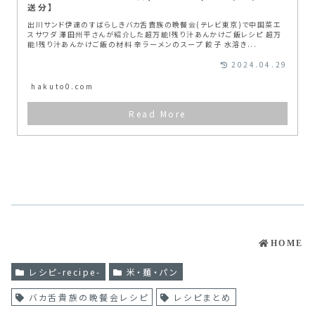
送分】
出川サンド伊達のすばらしきバカ舌貴族の晩餐会(テレビ東京)で中国菜エ
スサワダ 澤田州平さんが紹介した超万能!残り汁あんかけご飯レシピ 超万
能!残り汁あんかけご飯の材料 辛ラーメンのスープ 餃子 水溶き...
2024.04.29
hakuto0.com
HOME
レシピ-recipe-
米・麺・パン
バカ舌貴族の晩餐会レシピ
レシピまとめ