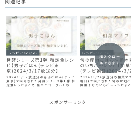
関連記事
レシピ-recipe-
レシピ-recipe-
横スクロー
発酵シリーズ第1弾 和定食レシ
旬の産地ごはん～栃木県
ルできます
ピ【男子ごはん(テレビ東
のいちご～レシピ【相葉マ
京)2024/3/17放送分】
(テレビ朝日)2024/3/2
分】
2024/3/17放送分の男子ごはん(テレビ
2024/3/24放送分の相葉マナ
東京)で紹介された発酵シリーズ第1弾 和
朝日)で紹介された旬の産地ごは
定食レシピまとめ 塩辛とヨーグルトの和え
県益子町のいちご～レシピまとめ
物レシピ 納豆汁レシピ 粕漬けチキンレシ
ごレシピ いちごのビスケットケー
ピ
いちごのエッグタルトレシピ いち
シピ すぐに食べられるいちごゼリー
スポンサーリンク