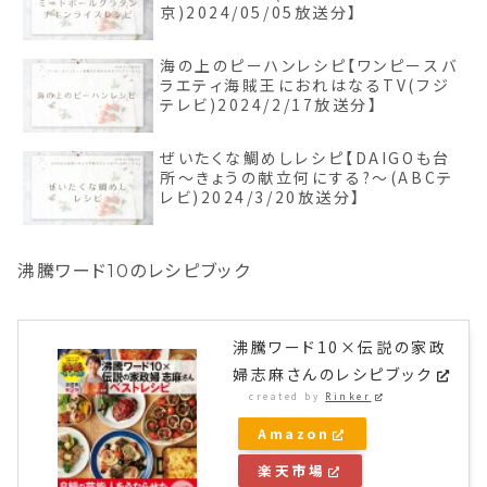
京)2024/05/05放送分】
海の上のピーハンレシピ【ワンピースバ
ラエティ海賊王におれはなるTV(フジ
テレビ)2024/2/17放送分】
ぜいたくな鯛めしレシピ【DAIGOも台
所～きょうの献立何にする?～(ABCテ
レビ)2024/3/20放送分】
沸騰ワード10のレシピブック
沸騰ワード10×伝説の家政
婦志麻さんのレシピブック
created by
Rinker
Amazon
楽天市場