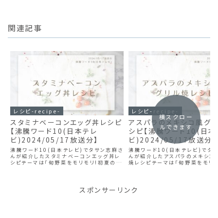
関連記事
レシピ-recipe-
レシピ-recipe-
横スクロー
スタミナベーコンエッグ丼レシピ
アスパラのメキシコ風グ
ルできます
【沸騰ワード10(日本テレ
シピ【沸騰ワード10(日本
ビ)2024/05/17放送分】
ビ)2024/05/17放送分】
沸騰ワード10(日本テレビ)でタサン志麻さ
沸騰ワード10(日本テレビ)でタ
んが紹介したスタミナベーコンエッグ丼レ
んが紹介したアスパラのメキシコ
シピテーマは「旬野菜をモリモリ!初夏のヘ
焼レシピテーマは「旬野菜をモリモ
ルシースタミナSP」 スタミナベーコンエッ
のヘルシースタミナSP」 アスパ
グ丼の材料 ベーコン 卵 にんにく しょうが
コ風グリル焼の材料 アスパラガス 
みりん しょう油 ご飯 ごま油 ...
ヨネーズ チリパウダー 粉チーズ ラ
スポンサーリンク