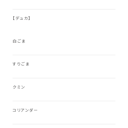
【デュカ】
白ごま
すりごま
クミン
コリアンダー